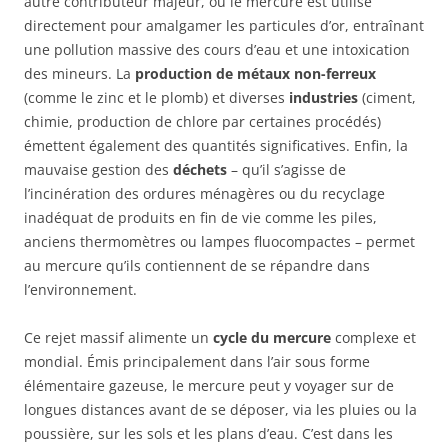
autre contributeur majeur, où le mercure est utilisé
directement pour amalgamer les particules d’or, entraînant
une pollution massive des cours d’eau et une intoxication
des mineurs. La
production de métaux non-ferreux
(comme le zinc et le plomb) et diverses
industries
(ciment,
chimie, production de chlore par certaines procédés)
émettent également des quantités significatives. Enfin, la
mauvaise gestion des
déchets
– qu’il s’agisse de
l’incinération des ordures ménagères ou du recyclage
inadéquat de produits en fin de vie comme les piles,
anciens thermomètres ou lampes fluocompactes – permet
au mercure qu’ils contiennent de se répandre dans
l’environnement.
Ce rejet massif alimente un
cycle du mercure
complexe et
mondial. Émis principalement dans l’air sous forme
élémentaire gazeuse, le mercure peut y voyager sur de
longues distances avant de se déposer, via les pluies ou la
poussière, sur les sols et les plans d’eau. C’est dans les