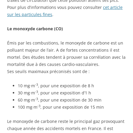
d’axes de circulation que cette pollution atteint ses pics.
Pour plus d’informations vous pouvez consulter
cet article
sur les particules fines
.
Le monoxyde carbone (CO)
Émis par les combustions, le monoxyde de carbone est un
polluant majeur de l’air. A de fortes concentrations il est
mortel. Des études tendent à prouver sa corrélation avec la
mortalité due à des causes cardio-vasculaires.
Ses seuils maximaux préconisés sont de :
-3
10
mg
·
m
, pour une exposition de 8 h
-3
30
mg
·
m
, pour une exposition d’1 h
-3
60
mg
·
m
, pour une exposition de 30 min
-3
100
mg
·
m
, pour une exposition de 15 min
Le monoxyde de carbone reste le principal gaz provoquant
chaque année des accidents mortels en France. Il est