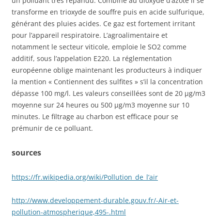
un polluant très répandu. Combiné au dioxyde d’azote il se
transforme en trioxyde de souffre puis en acide sulfurique,
générant des pluies acides. Ce gaz est fortement irritant
pour l’appareil respiratoire. L’agroalimentaire et
notamment le secteur viticole, emploie le SO2 comme
additif, sous l’appelation E220. La réglementation
européenne oblige maintenant les producteurs à indiquer
la mention « Contiennent des sulfites » s’il la concentration
dépasse 100 mg/l. Les valeurs conseillées sont de 20 μg/m3
moyenne sur 24 heures ou 500 μg/m3 moyenne sur 10
minutes. Le filtrage au charbon est efficace pour se
prémunir de ce polluant.
sources
https://fr.wikipedia.org/wiki/Pollution_de_l’air
http://www.developpement-durable.gouv.fr/-Air-et-
pollution-atmospherique,495-.html